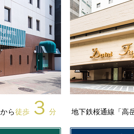
３
口から
徒歩
分
地下鉄桜通線「高