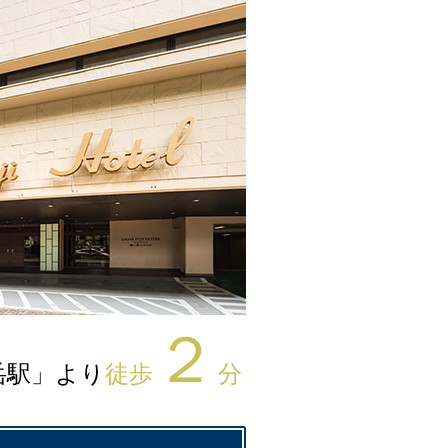
２
岳駅」より
徒歩
分