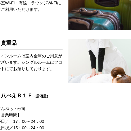
室Wi-Fi・有線・ラウンジWi-Fiに
てご利用いただけます。
貴重品
ツインルームは室内金庫のご用意が
ございます。シングルルームはフロ
ントにてお預りしております。
八べえＢ１Ｆ
（居酒屋）
てんぷら・寿司
【営業時間】
日／ 17：00～24：00
日祝／15：00～24：00