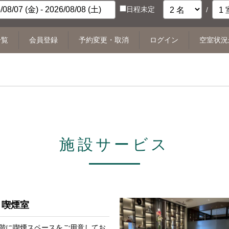
日程未定
/
一覧
会員登録
予約変更・取消
ログイン
空室状況
施設サービス
喫煙室
1階に喫煙スペースをご用意してお