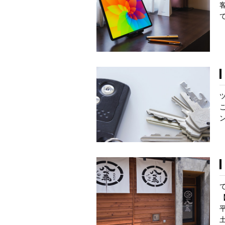
客
平
土